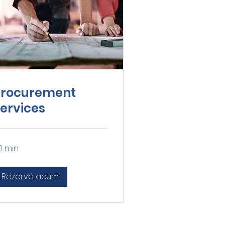
Procurement
ervices
0 min
Rezervă acum